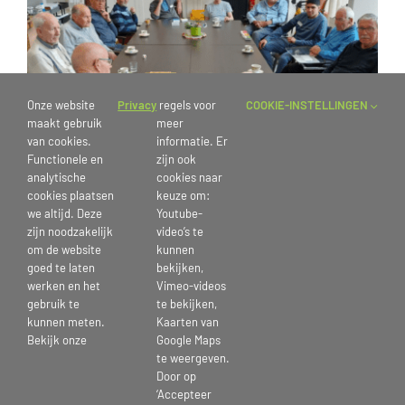
Onze website
Privacy
regels voor
COOKIE-INSTELLINGEN
maakt gebruik
meer
van cookies.
informatie. Er
Functionele en
zijn ook
analytische
cookies naar
cookies plaatsen
keuze om:
we altijd. Deze
Youtube-
zijn noodzakelijk
video’s te
om de website
kunnen
goed te laten
bekijken,
Mannenclub
werken en het
Vimeo-videos
gebruik te
te bekijken,
21 april 2023
kunnen meten.
Kaarten van
Bekijk onze
Google Maps
te weergeven.
Door op
‘Accepteer