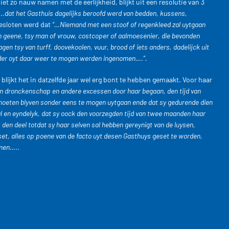
t zo nauw namen met de eerlijkheid, blijkt uit een resolutie van 3
….dat het Gasthuis dagelijks beroofd werd van bedden, kussens,
Besloten werd dat
“…Niemand met een stoof of regenkleed zal uytgaan
en geene, tsy man of vrouw, costcoper of aalmoesenier, die bevonden
en tsy van turff, doovekoolen, vuur, brood of iets anders, dadelijck uit
nder oyt daar weer te mogen werden ingenomen….”.
lijkt het in datzelfde jaar wel erg bont te hebben gemaakt. Voor haar
n dronckenschap en andere excessen door haar begaan, den tijd van
 moeten blyven sonder eens te mogen uytgaan ende dat sy gedurende dien
al en eyndelyk, dat sy oock den voorzegden tijd van twee maanden haar
den deel totdat sy haar selven sal hebben gereynigt van de luysen,
t, alles op poene van de facto uyt desen Gasthuys geset te worden,
omen…..