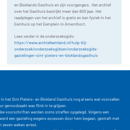
en Bloklands Gasthuis en zijn voorgangers. Het archief
over het Gasthuis bestrijkt meer dan 600 jaar. Het
raadplegen van het archief is gratis en kan fysiek in het
Eemhuis op het Eemplein in Amersfoort.
Lees verder in de onderzoeksgids:
https://www.archiefeemland.nl/hulp-bij-
onderzoek/onderzoeksgidsen/onderzoeksgids-
gastelingen-sint-pieters-en-bloklandsgasthuis
 in het Sint Pieters- en Blokland Gasthuis nog al eens wat voorvallen
r genoodzaakt was flink in te grijpen.
ijke voorschriften werden soms straffen opgelegd. Volgens een
 werd een gasteling wegens excessen door hem begaan, gestraft met
n zeven weken arrest.