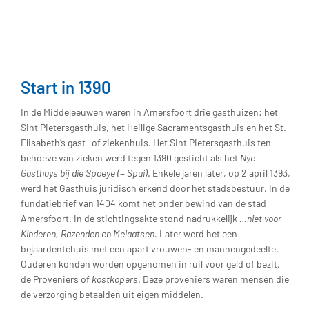
Start in 1390
In de Middeleeuwen waren in Amersfoort drie gasthuizen: het
Sint Pietersgasthuis, het Heilige Sacramentsgasthuis en het St.
Elisabeth’s gast- of ziekenhuis. Het Sint Pietersgasthuis ten
behoeve van zieken werd tegen 1390 gesticht als het
Nye
Gasthuys bij die Spoeye (= Spui)
. Enkele jaren later, op 2 april 1393,
werd het Gasthuis juridisch erkend door het stadsbestuur. In de
fundatiebrief van 1404 komt het onder bewind van de stad
Amersfoort. In de stichtingsakte stond nadrukkelijk
…niet voor
Kinderen, Razenden en Melaatsen.
Later werd het een
bejaardentehuis met een apart vrouwen- en mannengedeelte.
Ouderen konden worden opgenomen in ruil voor geld of bezit,
de Proveniers of
kostkopers
. Deze proveniers waren mensen die
de verzorging betaalden uit eigen middelen.