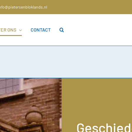
nfo@pietersenbloklands.nl
VER ONS
CONTACT
Geschied