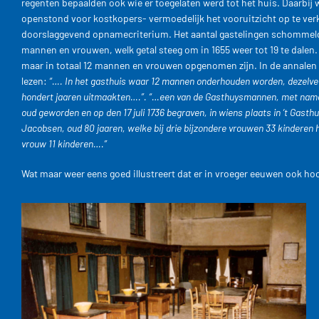
regenten bepaalden ook wie er toegelaten werd tot het huis. Daarbij 
openstond voor kostkopers- vermoedelijk het vooruitzicht op te verk
doorslaggevend opnamecriterium. Het aantal gastelingen schommelde 
mannen en vrouwen, welk getal steeg om in 1655 weer tot 19 te dalen. 
maar in totaal 12 mannen en vrouwen opgenomen zijn. In de annalen u
lezen:
“…. In het gasthuis waar 12 mannen onderhouden worden, dezelve
hondert jaaren uitmaakten….”.
“…een van de Gasthuysmannen, met name 
oud geworden en op den 17 juli 1736 begraven, in wiens plaats in ’t Gast
Jacobsen, oud 80 jaaren, welke bij drie bijzondere vrouwen 33 kinderen 
vrouw 11 kinderen….”
Wat maar weer eens goed illustreert dat er in vroeger eeuwen ook ho