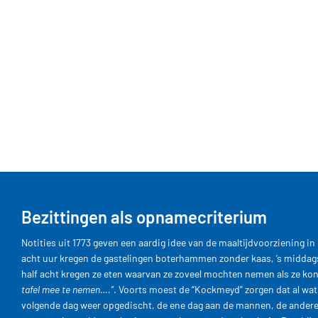
Bezittingen als opnamecriterium
Notities uit 1773 geven een aardig idee van de maaltijdvoorziening i
acht uur kregen de gastelingen boterhammen zonder kaas, ’s middag
half acht kregen ze eten waarvan ze zoveel mochten nemen als ze k
tafel mee te nemen….”
. Voorts moest de “Kockmeyd” zorgen dat al wat
volgende dag weer opgedischt, de ene dag aan de mannen, de ander