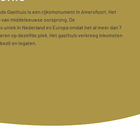
ands Gasthuis is een rijksmonument in Amersfoort. Het
s van middeleeuwse oorsprong. De
is uniek in Nederland en Europa omdat het al meer dan 7
eren op dezelfde plek. Het gasthuis verkreeg inkomsten
bezit en legaten.