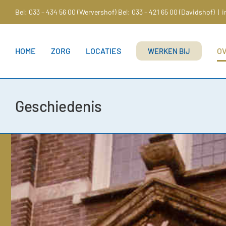
Ga
Bel: 033 – 434 56 00 (Wervershof)
Bel: 033 – 421 65 00 (Davidshof)
|
i
naar
inhoud
HOME
ZORG
LOCATIES
O
WERKEN BIJ
Geschiedenis