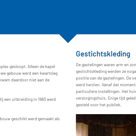
Gestichtskleding
De gastelingen waren arm en zon
lex gesloopt. Alleen de kapel
gestichtskleding werden ze noga
uwe gebouw werd een kwartslag
positie van de gastelingen. De 
 kwam daardoor niet aan de
werd herzien. Vanaf dat moment 
particuliere instellingen. Het hu
verzorgingshuis. Enige tijd gele
j een uitbreiding in 1983 werd
gesteld voor het publiek.
gebouw geschikt werd gemaakt als