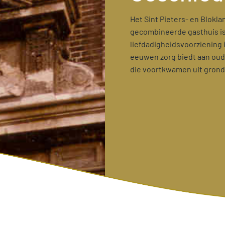
Het Sint Pieters- en Blokl
gecombineerde gasthuis i
liefdadigheidsvoorziening 
eeuwen zorg biedt aan oud
die voortkwamen uit grond