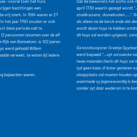
was -vooral toen het huis
Dat de bewoners het soms ook nie
rijgen bezittingen een
april 1730 waarin gezegd wordt
“
vrij sterk. In 1594 waren er 27
stoelkussens, doovekoolen…..”
. 
In het jaar 1760 zouden er ook
als alleen na de kerck ende dat d
it deze periode valt te
wordt dezen huys te hebben ontdrag
 12 persoonen tesamen over de elf
dit huys sal worden uytgeset, so
Rijk van Bennekom, is 102 jaaren
De kostkoopster Greetje Spycker b
huys werd
gehaald Willem
werd bepaald
“…uyt oorsaecke va
hadde verwekt, te weten bij iedere
twee maanden hierin dit huys sal
tyd geen kaas of boter genieten s
og bejaarden waren.
slaapplaats sal moeten houden op 
waarmede sy jegenswoordig is bese
sonder oyt daar wederom in te k