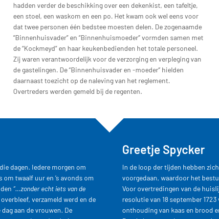
hadden verder de beschikking over een dekenkist, een tafeltje,
een stoel, een waskom en een po. Het kwam ook wel eens voor
dat twee personen één bedstee moesten delen. De zogenaamde
“Binnenhuisvader” en “Binnenhuismoeder” vormden samen met
de “Kockmeyd” en haar keukenbedienden het totale personeel.
Zij waren verantwoordelijk voor de verzorging en verpleging van
de gastelingen. De “Binnenhuisvader en -moeder” hielden
daarnaast toezicht op de naleving van het reglement.
Overtreders werden gemeld bij de regenten.
Greetje Spycker
n die dagen. Iedere morgen om
In de loop der tijden hebben zich
s om twaalf uur en ’s avonds om
voorgedaan, waardoor het bestuu
onden
“…zonder echt iets van de
Voor overtredingen van de huisl
 overbleef, verzameld werd en de
resolutie van 18 september 1723
e dag aan de vrouwen. De
onthouding van kaas en brood e