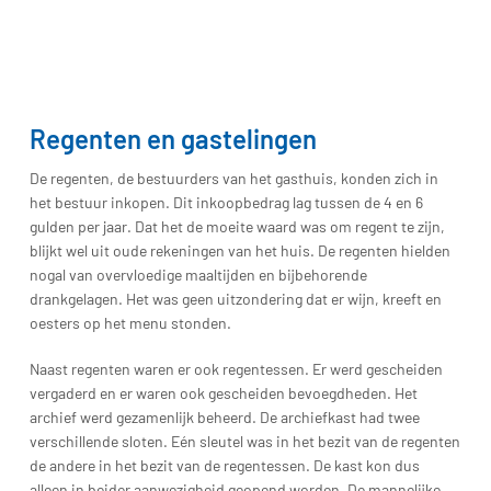
Regenten en gastelingen
De regenten, de bestuurders van het gasthuis, konden zich in
het bestuur inkopen. Dit inkoopbedrag lag tussen de 4 en 6
gulden per jaar. Dat het de moeite waard was om regent te zijn,
blijkt wel uit oude rekeningen van het huis. De regenten hielden
nogal van overvloedige maaltijden en bijbehorende
drankgelagen. Het was geen uitzondering dat er wijn, kreeft en
oesters op het menu stonden.
Naast regenten waren er ook regentessen. Er werd gescheiden
vergaderd en er waren ook gescheiden bevoegdheden. Het
archief werd gezamenlijk beheerd. De archiefkast had twee
verschillende sloten. Eén sleutel was in het bezit van de regenten
de andere in het bezit van de regentessen. De kast kon dus
alleen in beider aanwezigheid geopend worden. De mannelijke