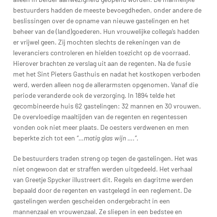
bestuurders hadden de meeste bevoegdheden, onder andere de
beslissingen over de opname van nieuwe gastelingen en het
beheer van de (land)goederen. Hun vrouwelijke collega’s hadden
er vrijwel geen. Zij mochten slechts de rekeningen van de
leveranciers controleren en hielden toezicht op de voorraad.
Hierover brachten ze verslag uit aan de regenten. Na de fusie
met het Sint Pieters Gasthuis en nadat het kostkopen verboden
werd, werden alleen nog de allerarmsten opgenomen. Vanaf die
periode veranderde ook de verzorging. In 1894 telde het
gecombineerde huis 62 gastelingen: 32 mannen en 30 vrouwen.
De overvloedige maaltijden van de regenten en regentessen
vonden ook niet meer plaats. De oesters verdwenen en men
beperkte zich tot een
“…matig glas wijn ….”.
De bestuurders traden streng op tegen de gastelingen. Het was
niet ongewoon dat er straffen werden uitgedeeld. Het verhaal
van Greetje Spycker illustreert dit. Regels en dagritme werden
bepaald door de regenten en vastgelegd in een reglement. De
gastelingen werden gescheiden ondergebracht in een
mannenzaal en vrouwenzaal. Ze sliepen in een bedstee en