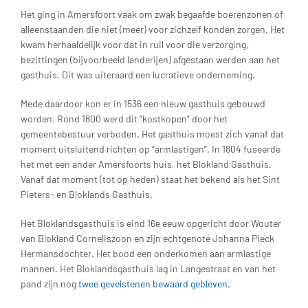
Het ging in Amersfoort vaak om zwak begaafde boerenzonen of
alleenstaanden die niet (meer) voor zichzelf konden zorgen. Het
kwam herhaaldelijk voor dat in ruil voor die verzorging,
bezittingen (bijvoorbeeld landerijen) afgestaan werden aan het
gasthuis. Dit was uiteraard een lucratieve onderneming.
Mede daardoor kon er in 1536 een nieuw gasthuis gebouwd
worden. Rond 1800 werd dit “kostkopen” door het
gemeentebestuur verboden. Het gasthuis moest zich vanaf dat
moment uitsluitend richten op “armlastigen”. In 1804 fuseerde
het met een ander Amersfoorts huis, het Blokland Gasthuis.
Vanaf dat moment (tot op heden) staat het bekend als het Sint
Pieters- en Bloklands Gasthuis.
Het Bloklandsgasthuis is eind 16e eeuw opgericht door Wouter
van Blokland Corneliszoon en zijn echtgenote Johanna Pieck
Hermansdochter. Het bood een onderkomen aan armlastige
mannen. Het Bloklandsgasthuis lag in Langestraat en van het
pand zijn nog
twee gevelstenen bewaard gebleven.