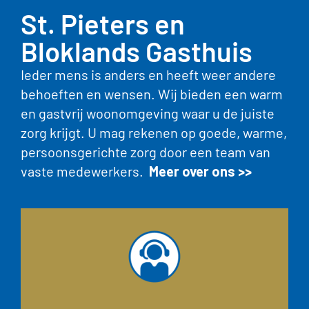
St. Pieters en
Bloklands Gasthuis
Ieder mens is anders en heeft weer andere
behoeften en wensen. Wij bieden een warm
en gastvrij woonomgeving waar u de juiste
zorg krijgt. U mag rekenen op goede, warme,
persoonsgerichte zorg door een team van
vaste medewerkers.
Meer over ons >>