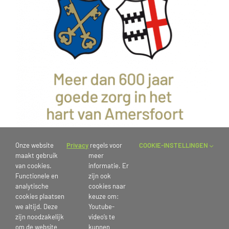
Onze website
Privacy
regels voor
COOKIE-INSTELLINGEN
maakt gebruik
meer
van cookies.
informatie. Er
Functionele en
zijn ook
analytische
cookies naar
cookies plaatsen
keuze om:
we altijd. Deze
Youtube-
zijn noodzakelijk
video’s te
om de website
kunnen