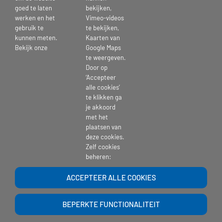
goed te laten
bekijken,
werken en het
Vimeo-videos
gebruik te
te bekijken,
kunnen meten.
Kaarten van
Wij willen in samenwerking met u
Bekijk onze
Google Maps
te weergeven.
en uw naasten goede en veilige
Door op
‘Accepteer
zorg en comfort bieden
alle cookies’
te klikken ga
je akkoord
met het
plaatsen van
deze cookies.
Zelf cookies
beheren:
ACCEPTEER ALLE COOKIES
BEPERKTE FUNCTIONALITEIT
Copyright 2017 | St. Pieters en Bloklands Gasthuis |
website-beheer
| Powered
by >
Ontwerpgroep Lale