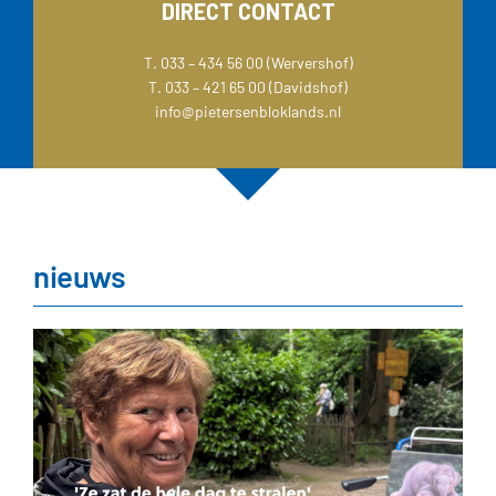
DIRECT CONTACT
T. 033 – 434 56 00 (Wervershof)
T. 033 – 421 65 00 (Davidshof)
info@pietersenbloklands.nl
nieuws