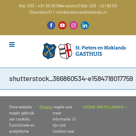
Ga
Bel: 033 – 434 56 00 (Wervershof)
Bel: 033 – 421 65 00
naar
(Davidshof)
|
info@pietersenbloklands.nl
inhoud
Facebook
YouTube
Instagram
LinkedIn
shutterstock_366860534-e1584718017759
Onze website
Privacy
regels voor
COOKIE-INSTELLINGEN
maakt gebruik
meer
van cookies.
informatie. Er
Functionele en
zijn ook
analytische
cookies naar