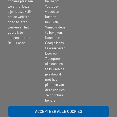
cookies plaatsen
keuze om:
we altijd. Deze
Youtube-
zijn noodzakelijk
video’s te
om de website
kunnen
goed te laten
bekijken,
werken en het
Vimeo-videos
gebruik te
te bekijken,
16 februari 2023
kunnen meten.
Kaarten van
Bekijk onze
Google Maps
te weergeven.
Door op
‘Accepteer
Deel dit bericht kies je platform >
alle cookies’
te klikken ga
je akkoord
Facebook
X
Reddit
LinkedIn
Tumblr
Pinterest
Vk
E-
met het
mail
plaatsen van
deze cookies.
Zelf cookies
beheren:
ACCEPTEER ALLE COOKIES