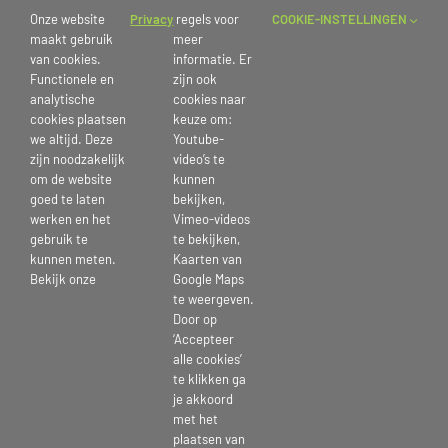
Onze website
Privacy
regels voor
COOKIE-INSTELLINGEN
maakt gebruik
meer
van cookies.
informatie. Er
Functionele en
zijn ook
analytische
cookies naar
cookies plaatsen
keuze om:
we altijd. Deze
Youtube-
zijn noodzakelijk
video’s te
om de website
kunnen
goed te laten
bekijken,
Bingo locatie wervershof
werken en het
Vimeo-videos
gebruik te
te bekijken,
29 november 2024
kunnen meten.
Kaarten van
Bekijk onze
Google Maps
te weergeven.
Door op
‘Accepteer
Deel dit bericht kies je platform >
alle cookies’
te klikken ga
je akkoord
Facebook
X
Reddit
LinkedIn
Tumblr
Pinterest
Vk
E-
met het
mail
plaatsen van