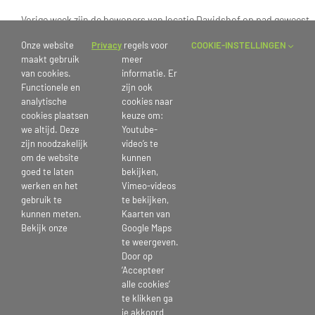
Vorige week zijn de bewoners van locatie Davidshof op pad geweest
met het stadstreintje van de de Keijlijn.
Onze website
Privacy
regels voor
COOKIE-INSTELLINGEN
De Keijlijn verzorgt een toeristische rondrit door de historische
maakt gebruik
meer
binnenstad van Amersfoort. Een gehele ronde duurt ca. één uur.
van cookies.
informatie. Er
Tijdens de rit vertelt de conducteur over het verleden en heden van
Functionele en
zijn ook
de stad. De Keijlijn is een vrijwilligers organisatie en wordt gerund
analytische
cookies naar
door circa 25 vrouwen en mannen.
cookies plaatsen
keuze om:
we altijd. Deze
Youtube-
Na het ritje kregen de bewoners een hapje aangeboden van
zijn noodzakelijk
video’s te
om de website
kunnen
restaurant De Beren. Het was een leerzame, lekkere én gezellige dag.
goed te laten
bekijken,
Wij willen de Keijlijn en restaurant de Beren bedanken voor het
werken en het
Vimeo-videos
aanbieden van deze activiteiten!
gebruik te
te bekijken,
kunnen meten.
Kaarten van
Bekijk onze
Google Maps
Publicatiedatum: 30 september 2022
te weergeven.
Door op
‘Accepteer
alle cookies’
te klikken ga
je akkoord