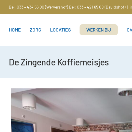
Ga
Bel: 033 – 434 56 00 (Wervershof)
Bel: 033 – 421 65 00 (Davidshof)
|
i
naar
inhoud
HOME
ZORG
LOCATIES
O
WERKEN BIJ
De Zingende Koffiemeisjes