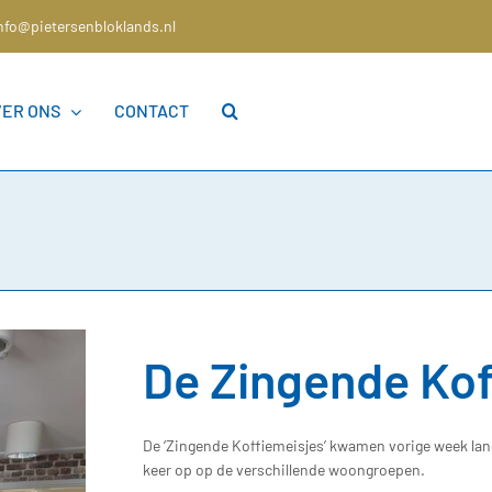
nfo@pietersenbloklands.nl
VER ONS
CONTACT
De Zingende Kof
De ‘Zingende Koffiemeisjes’ kwamen vorige week lang
keer op op de verschillende woongroepen.