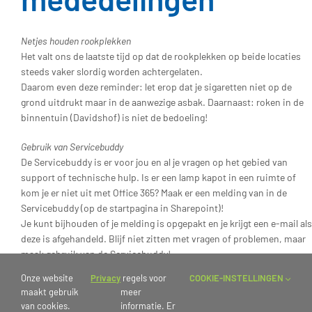
Netjes houden rookplekken
Het valt ons de laatste tijd op dat de rookplekken op beide locaties
steeds vaker slordig worden achtergelaten.
Daarom even deze reminder: let erop dat je sigaretten niet op de
grond uitdrukt maar in de aanwezige asbak. Daarnaast: roken in de
binnentuin (Davidshof) is niet de bedoeling!
Gebruik van Servicebuddy
De Servicebuddy is er voor jou en al je vragen op het gebied van
support of technische hulp. Is er een lamp kapot in een ruimte of
kom je er niet uit met Office 365? Maak er een melding van in de
Servicebuddy (op de startpagina in Sharepoint)!
Je kunt bijhouden of je melding is opgepakt en je krijgt een e-mail als
deze is afgehandeld. Blijf niet zitten met vragen of problemen, maar
maak gebruik van de Servicebuddy!
Onze website
Privacy
regels voor
COOKIE-INSTELLINGEN
Vernieuwde Rein
maakt gebruik
meer
Deze week is het zover: de vernieuwde leeromgeving van Rein gaat
van cookies.
informatie. Er