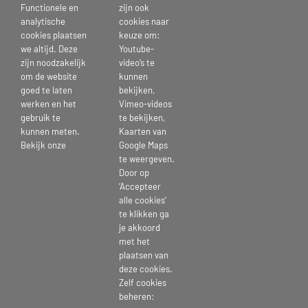
online. Wist je dat je gratis toegang hebt tot ontzettend veel
Functionele en
zijn ook
cursussen/trainingen om jouw bekwaamheid of interesses te
analytische
cookies naar
verbreden?
cookies plaatsen
keuze om:
Zo staat er een cursus Excel op, Office 365, basis dementie voor
we altijd. Deze
Youtube-
zijn noodzakelijk
video’s te
helpende (+) en zorgtechnologie. Zelfs voor een cursus Spaans kun je
om de website
kunnen
er terecht! Met Rein krijg je de mogelijkheid om op een makkelijke
goed te laten
bekijken,
manier je kennis te vergroten. Ga jij er gebruik van maken?
werken en het
Vimeo-videos
gebruik te
te bekijken,
kunnen meten.
Kaarten van
Bekijk onze
Google Maps
Publicatiedatum: 20 juni 2023
te weergeven.
Door op
‘Accepteer
alle cookies’
te klikken ga
je akkoord
Deel Dit Verhaal, Kies Je Platform!
met het
plaatsen van
deze cookies.
Zelf cookies
beheren: