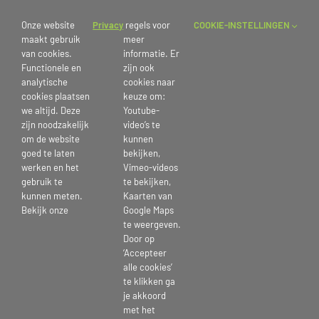
zetten in de basisopstelling. Ook is het de bedoeling dat de vuile vaat
opgeruimd wordt en dat het licht uit wordt gedaan als je de ruimte
Onze website
Privacy
regels voor
COOKIE-INSTELLINGEN
verlaat. Zo kan de volgende collega weer gebruik maken van een
maakt gebruik
meer
opgeruimde ruimte/plek.
van cookies.
informatie. Er
Functionele en
zijn ook
Presentatieschermen
analytische
cookies naar
Er zijn nieuwe presentatieschermen geplaatst in de Marktplaats en
cookies plaatsen
keuze om:
vergaderruimte 2e verdieping WH, deze zijn gemakkelijk in gebruik,
we altijd. Deze
Youtube-
zijn noodzakelijk
video’s te
zie de informatie die erbij hangt. De standaard koppeling is erbij
om de website
kunnen
geleverd, voor de Apple hardware is er een stekker beschikbaar via
goed te laten
bekijken,
de receptie.
werken en het
Vimeo-videos
gebruik te
te bekijken,
kunnen meten.
Kaarten van
Bekijk onze
Google Maps
Publicatiedatum: 9 maart 2023
te weergeven.
Door op
‘Accepteer
alle cookies’
te klikken ga
je akkoord
Deel Dit Verhaal, Kies Je Platform!
met het