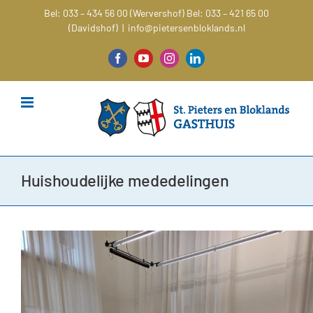
Ga
Bel: 033 – 434 56 00 (Wervershof)
Bel: 033 – 421 65 00
naar
(Davidshof)
|
info@pietersenbloklands.nl
inhoud
Facebook
YouTube
Instagram
LinkedIn
Huishoudelijke mededelingen