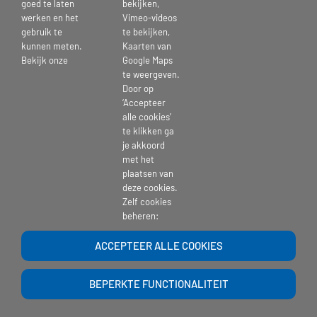
goed te laten
bekijken,
Deel dit bericht kies je platform >
werken en het
Vimeo-videos
gebruik te
te bekijken,
kunnen meten.
Kaarten van
Facebook
X
Reddit
LinkedIn
Tumblr
Pinterest
Vk
E-
Bekijk onze
Google Maps
mail
te weergeven.
Door op
‘Accepteer
alle cookies’
te klikken ga
Copyright 2017 | St. Pieters en Bloklands Gasthuis |
website-beheer
| Powered
je akkoord
by >
Ontwerpgroep Lale
met het
plaatsen van
deze cookies.
Zelf cookies
beheren:
ACCEPTEER ALLE COOKIES
BEPERKTE FUNCTIONALITEIT