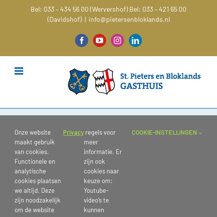
Ga
Bel: 033 – 434 56 00 (Wervershof)
Bel: 033 – 421 65 00
naar
(Davidshof)
|
info@pietersenbloklands.nl
inhoud
Facebook
YouTube
Instagram
LinkedIn
“Zorg op maat met persoonlijke aandacht v
Onze website
Privacy
regels voor
COOKIE-INSTELLINGEN
maakt gebruik
meer
van cookies.
informatie. Er
Functionele en
zijn ook
analytische
cookies naar
24 mei 2022
|
slider-home
cookies plaatsen
keuze om:
we altijd. Deze
Youtube-
zijn noodzakelijk
video’s te
om de website
kunnen