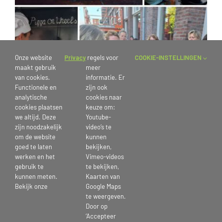
Onze website
Privacy
regels voor
COOKIE-INSTELLINGEN
maakt gebruik
meer
van cookies.
informatie. Er
Functionele en
zijn ook
analytische
cookies naar
cookies plaatsen
keuze om:
we altijd. Deze
Youtube-
zijn noodzakelijk
video’s te
om de website
kunnen
goed te laten
bekijken,
Italiaanse avond
werken en het
Vimeo-videos
gebruik te
te bekijken,
25 juni 2024
kunnen meten.
Kaarten van
Bekijk onze
Google Maps
te weergeven.
Door op
‘Accepteer