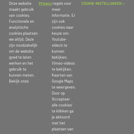
Onze website
Privacy
regels voor
COOKIE-INSTELLINGEN
ondersteunden bewegingsagoog Jop bij een actief spelparcours en
maakt gebruik
meer
vier leerlingen gingen in tweetallen aan de slag met het bakken van
van cookies.
informatie. Er
heerlijke wentelteefjes op De Toren en De Koppel. Er werd met veel
Functionele en
zijn ook
enthousiasme meegedaan. Jop had weer een uitdagend en gezellig
analytische
cookies naar
parcours uitgezet, dat zowel bij de bewoners als bij de jongeren goed
cookies plaatsen
keuze om:
in de smaak viel. Ook in de huiskamers werd volop genoten van het
we altijd. Deze
Youtube-
samen bakken én natuurlijk van de ouderwets lekkere wentelteefjes.
zijn noodzakelijk
video’s te
om de website
kunnen
Een geslaagde ochtend vol beweging, gezelligheid en mooie
goed te laten
bekijken,
ontmoetingen tussen jong en oud. Dank aan De Sociale Gasten en
werken en het
Vimeo-videos
alle leerlingen voor hun inzet!
gebruik te
te bekijken,
kunnen meten.
Kaarten van
Bekijk onze
Google Maps
Publicatiedatum: 18 juni 2026
te weergeven.
Door op
‘Accepteer
alle cookies’
te klikken ga
je akkoord
Deel Dit Verhaal, Kies Je Platform!
met het
plaatsen van