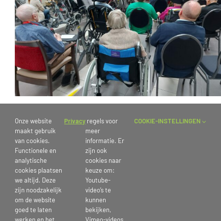
Klassiek concert
Onze website
Privacy
regels voor
COOKIE-INSTELLINGEN
maakt gebruik
meer
van cookies.
informatie. Er
Functionele en
zijn ook
Vanochtend werd er in het Atrium op locatie Davidshof een prachtig
analytische
cookies naar
klassiek concert gegeven. De zaal was gevuld met liefhebbers die
cookies plaatsen
keuze om:
met aandacht en gevoel luisterden. De zaal werd in beroering
we altijd. Deze
Youtube-
zijn noodzakelijk
video’s te
gebracht door Marcel Timmermans en door Jeroen Snijder. Ieder
om de website
kunnen
met hun talent op hun eigen instrument. Het was zeker voor
goed te laten
bekijken,
herhaling vatbaar!
werken en het
Vimeo-videos