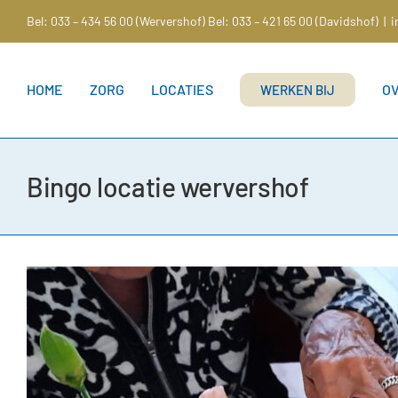
Ga
Bel: 033 – 434 56 00 (Wervershof)
Bel: 033 – 421 65 00 (Davidshof)
|
i
naar
inhoud
HOME
ZORG
LOCATIES
O
WERKEN BIJ
Bingo locatie wervershof