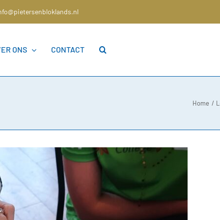
nfo@pietersenbloklands.nl
VER ONS
CONTACT
Home
L