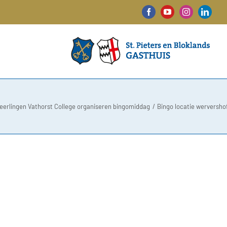
Facebook
YouTube
Instagram
Linked
eerlingen Vathorst College organiseren bingomiddag
Bingo locatie werversho