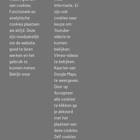
van cookies.
informatie. Er
Functionele en
zijn ook
analytische
cookies naar
cookies plaatsen
keuze om:
we altijd. Deze
Youtube-
zijn noodzakelijk
video’s te
om de website
kunnen
goed te laten
bekijken,
werken en het
Vimeo-videos
gebruik te
te bekijken,
12 februari 2026
kunnen meten.
Kaarten van
Bekijk onze
Google Maps
te weergeven.
Door op
‘Accepteer
Deel dit bericht kies je platform >
alle cookies’
te klikken ga
je akkoord
Facebook
X
Reddit
LinkedIn
Tumblr
Pinterest
Vk
E-
met het
mail
plaatsen van
deze cookies.
Zelf cookies