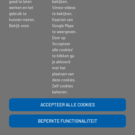
goed te laten
bekijken,
werken en het
Vimeo-videos
gebruik te
te bekijken,
kunnen meten.
Kaarten van
Bekijk onze
Google Maps
te weergeven.
Door op
‘Accepteer
alle cookies’
te klikken ga
je akkoord
met het
plaatsen van
Copyright 2017 | St. Pieters en Bloklands Gasthuis |
website-beheer
| Powered
deze cookies.
by >
Ontwerpgroep Lale
Zelf cookies
beheren:
ACCEPTEER ALLE COOKIES
BEPERKTE FUNCTIONALITEIT