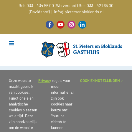
Ga
Bel: 033 – 434 56 00 (Wervershof)
Bel: 033 – 421 65 00
naar
(Davidshof)
|
info@pietersenbloklands.nl
inhoud
Facebook
YouTube
Instagram
LinkedIn
IMG_1062
Onze website
Privacy
regels voor
COOKIE-INSTELLINGEN
maakt gebruik
meer
van cookies.
informatie. Er
Functionele en
zijn ook
analytische
cookies naar
cookies plaatsen
keuze om:
we altijd. Deze
Youtube-
zijn noodzakelijk
video’s te
om de website
kunnen