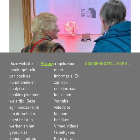
Onze website
Privacy
regels voor
COOKIE-INSTELLINGEN
maakt gebruik
meer
van cookies.
informatie. Er
Functionele en
zijn ook
analytische
cookies naar
cookies plaatsen
keuze om:
we altijd. Deze
Youtube-
zijn noodzakelijk
video’s te
om de website
kunnen
goed te laten
bekijken,
werken en het
Vimeo-videos
gebruik te
te bekijken,
14 maart 2025
kunnen meten.
Kaarten van