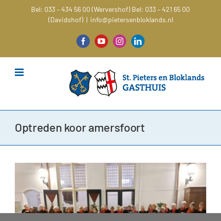
Ga
Bel: 033 – 434 56 00 (Wervershof)
Bel: 033 – 421 65 00
naar
(Davidshof)
|
info@pietersenbloklands.nl
inhoud
Facebook
YouTube
Instagram
LinkedIn
Optreden koor amersfoort