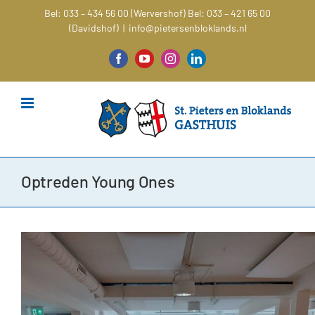
Ga
Bel: 033 – 434 56 00 (Wervershof)
Bel: 033 – 421 65 00
naar
(Davidshof)
|
info@pietersenbloklands.nl
inhoud
Facebook
YouTube
Instagram
LinkedIn
Optreden Young Ones