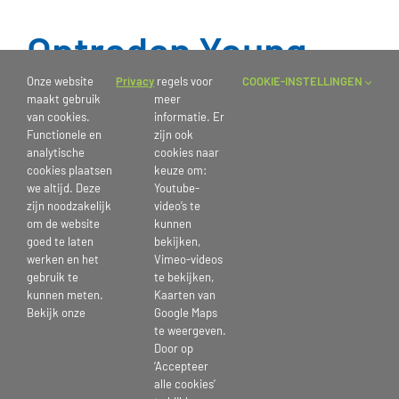
Optreden Young
Ones
Onze website
Privacy
regels voor
COOKIE-INSTELLINGEN
maakt gebruik
meer
van cookies.
informatie. Er
Functionele en
zijn ook
Afgelopen zaterdag kwamen ‘The Young Ones’ langs op locatie
analytische
cookies naar
Davidshof voor een Paasoptreden speciaal voor onze bewoners. Ze
cookies plaatsen
keuze om:
gingen langs alle ale verdiepingen van Kleinschalig Wonen en ze
we altijd. Deze
Youtube-
zijn noodzakelijk
video’s te
traden op in het restaurant. Voor de artiesten was het een lange,
om de website
kunnen
maar intens leuke dag. De bewoners hebben erg genoten van de
goed te laten
bekijken,
hartverwarmende muziek.
werken en het
Vimeo-videos
gebruik te
te bekijken,
kunnen meten.
Kaarten van
Bekijk onze
Google Maps
Publicatiedatum: 2 april 2024
te weergeven.
Door op
‘Accepteer
alle cookies’