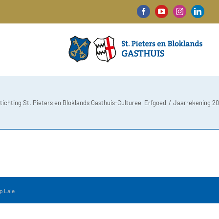
Facebook
YouTube
Instagram
Linked
tichting St. Pieters en Bloklands Gasthuis-Cultureel Erfgoed
Jaarrekening 20
p Lale