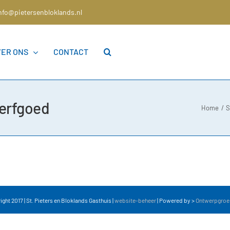
nfo@pietersenbloklands.nl
VER ONS
CONTACT
 erfgoed
Home
S
ght 2017 | St. Pieters en Bloklands Gasthuis |
website-beheer
| Powered by >
Ontwerpgroe