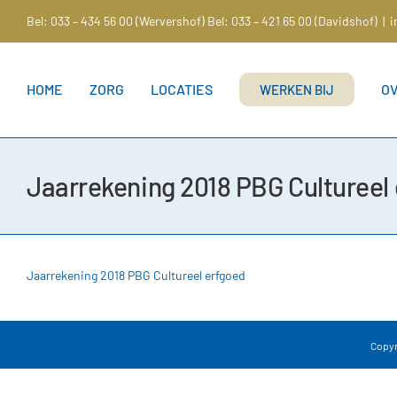
Ga
Bel: 033 – 434 56 00 (Wervershof)
Bel: 033 – 421 65 00 (Davidshof)
|
i
naar
inhoud
HOME
ZORG
LOCATIES
O
WERKEN BIJ
Jaarrekening 2018 PBG Cultureel
Jaarrekening 2018 PBG Cultureel erfgoed
Copyri