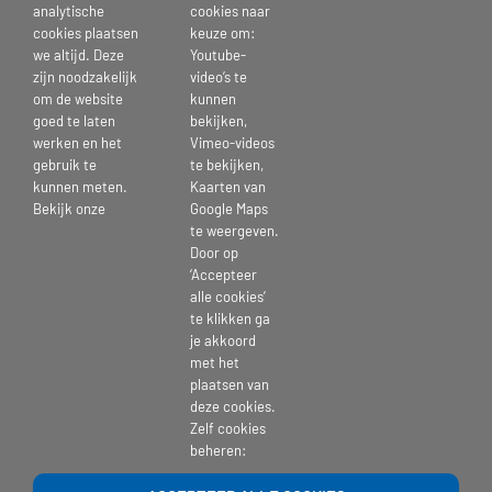
analytische
cookies naar
Sinds begin deze maand is een replica van de Nachtwacht te
cookies plaatsen
keuze om:
bewonderen bij het Gasthuis, locatie Davidshof. Om de beleving
we altijd. Deze
Youtube-
zijn noodzakelijk
video’s te
voor bewoners en bezoekers te vergroten is voorr het schilderij een
om de website
kunnen
puzzel van de Nachtwacht neergelegd. Iedereen is welkom om mee te
goed te laten
bekijken,
puzzelen en daar wordt al goed gebruik van gemaakt!
werken en het
Vimeo-videos
gebruik te
te bekijken,
kunnen meten.
Kaarten van
Bekijk onze
Google Maps
Publicatiedatum: 16 januari 2023
te weergeven.
Door op
‘Accepteer
alle cookies’
te klikken ga
je akkoord
Deel Dit Verhaal, Kies Je Platform!
met het
plaatsen van
deze cookies.
Zelf cookies
beheren: