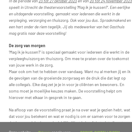
In de periode van
23 tot 27 oktober 2023
en van
20 tot 24 november 2023
speelt in Utrecht de theatervoorstelling ‘Mag ik je kussen?’. Een eerlijke
en uitdagende voorstelling, gemaakt voor iedereen die werkt in de
verpleging, verzorging en thuiszorg. Ook voor jou dus. Spraakmakend en
een hart onder de riem tegelijk. Jij als medewerker van het Gasthuis
mag gratis naar deze voorstelling!
De zorg van morgen
‘Mag ik je kussen?’ is speciaal gemaakt voor iedereen die werkt in de
verpleeghuiszorg en thuiszorg. Om mee te praten over de toekomst
van jouw werk in de zorg.
Maar ook om het te hebben over vandaag. Want nu al merken jij en ik
de gevolgen van de groeiende zorgvraag en de druk die dat legt op
alle collega’s. Elke dag zet je je in voor je cliënten en bewoners. En
soms moet je moeilijke keuzes maken. De voorstelling helpt om
hierover met elkaar in gesprek in te gaan.
Na afloop van de voorstelling praat je na over wat je gezien hebt, wat
dat voor jou betekent en wat er nodig is om er samen voor te zorgen
dat jouw werk in de zorg leuk blijft. Want je hoeft het niet alleen te
doen, maar het moet wel anders. Met elkaar bespreken we hoe we