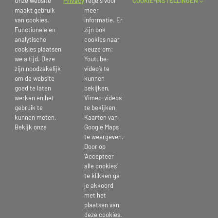
Onze website
Privacy
regels voor
COOKIE-INSTELLINGEN
dat zouden kunnen doen.
maakt gebruik
meer
‘Mag ik je kussen?’ is gemaakt door Theatermakers Radio Kootwijk en
van cookies.
informatie. Er
onderdeel van het programma “Over Morgen”. Met topacteurs,
Functionele en
zijn ook
muziek, film en een prachtig decor is het een cadeau voor jezelf.
analytische
cookies naar
Spraakmakend en een hart onder de riem tegelijk.
cookies plaatsen
keuze om:
we altijd. Deze
Youtube-
zijn noodzakelijk
video’s te
Ga jij erheen?
om de website
kunnen
Binnenkort sturen we meer informatie over de exacte data en hoe je
goed te laten
bekijken,
je kunt aanmelden! Houd je mail dus in de gaten!
werken en het
Vimeo-videos
gebruik te
te bekijken,
kunnen meten.
Kaarten van
Bekijk onze
Google Maps
Publicatiedatum: 20 juni 2023
te weergeven.
Door op
‘Accepteer
alle cookies’
te klikken ga
je akkoord
Deel Dit Verhaal, Kies Je Platform!
met het
plaatsen van
deze cookies.