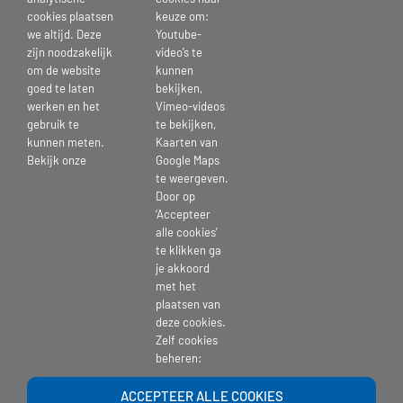
teamleider en de afdeling leren en ontwikkelen. Samen kijken we
cookies plaatsen
keuze om:
naar de haalbaarheid van je opleidingswens.
we altijd. Deze
Youtube-
zijn noodzakelijk
video’s te
om de website
kunnen
goed te laten
bekijken,
werken en het
Vimeo-videos
gebruik te
te bekijken,
kunnen meten.
Kaarten van
Bekijk onze
Google Maps
te weergeven.
Door op
‘Accepteer
alle cookies’
te klikken ga
je akkoord
met het
plaatsen van
deze cookies.
Zelf cookies
beheren:
ACCEPTEER ALLE COOKIES