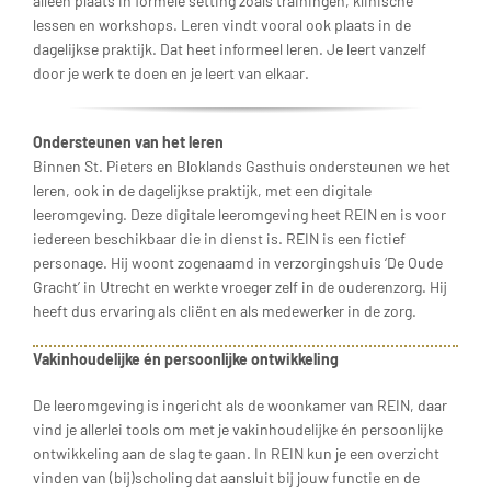
alleen plaats in formele setting zoals trainingen, klinische
lessen en workshops. Leren vindt vooral ook plaats in de
dagelijkse praktijk. Dat heet informeel leren. Je leert vanzelf
door je werk te doen en je leert van elkaar.
Ondersteunen van het leren
Binnen St. Pieters en Bloklands Gasthuis ondersteunen we het
leren, ook in de dagelijkse praktijk, met een digitale
leeromgeving. Deze digitale leeromgeving heet REIN en is voor
iedereen beschikbaar die in dienst is. REIN is een fictief
personage. Hij woont zogenaamd in verzorgingshuis ‘De Oude
Gracht’ in Utrecht en werkte vroeger zelf in de ouderenzorg. Hij
heeft dus ervaring als cliënt en als medewerker in de zorg.
Vakinhoudelijke én persoonlijke ontwikkeling
De leeromgeving is ingericht als de woonkamer van REIN, daar
vind je allerlei tools om met je vakinhoudelijke én persoonlijke
ontwikkeling aan de slag te gaan. In REIN kun je een overzicht
vinden van (bij)scholing dat aansluit bij jouw functie en de