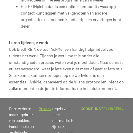
Het REINplein, dat is een online community waarop je
contact kunt leggen met vakgenoten van andere
organisaties en met hen kennis, tips en ervaringen kunt
delen
Leren tijdens je werk
Ook biedt REIN de tool AskMe, een handig hulpmiddel voor
tijdens het werk. Tijdens je werk moet je onder alle
omstandigheden precies weten wat je moet doen. Maar soms is
er iets veranderd, weet je iets even niet meer of gaat er iets mis.
Snel kennis kunnen oproepen op de werkvloer is dan
essentieel. AskMe, gebaseerd op de Vilans protocollen, biedt op
zulke momenten de juiste informatie, op het juiste moment.
Doorgroeien
Het is binnen St. Pieters en Blokland Gasthuis ook mogelijk om
Onze website
Privacy
regels voor
COOKIE-INSTELLINGEN
door te groeien naar een vervolgfunctie. Veel collega’s zijn al
maakt gebruik
meer
van cookies.
informatie. Er
intern doorgestroomd naar andere functies, afdelingen of
Functionele en
zijn ook
locaties. De eerste stap hiervoor is een gesprek met je
analytische
cookies naar