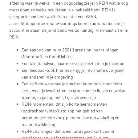
afdeling waar je werkt. In een oogopslag zie je in REIN wat je nog
moet doen en welke resultaten je al behaald hebt. REIN is
gekoppeld aan het kwaliteitsregister van V&VN,
accreditatiepunten voor e-learnings komen automatisch in je
account te staan als je lid bent, wel zo handig. Hiernaast zit er in
REIN:
Een aanbod van ruim 250 (!) gratis online trainingen
(Noordhoff en GoodHabitz)
Een talentanalyse, daarmee krijg je inzicht in je talenten
Een feedbacktool, hiermee krijg je informatie over jezelf
van anderen in je omgeving
Een zelftest waarmee je erachter komt hoe je het liefst
leert, waar je kwaliteiten en groeikansen liggen én welke
trainingen jou op het lijf geschreven zijn
REIN-momenten, dit zijn korte leermomenten
(opdrachten/video’s etc.) op het gebied van
persoonsgerichte zorg, persoonlijke ontwikkeling en
teamontwikkeling
REIN-challenges, dat is een uitdagend kortlopend
individueel online leerprogramma van 6 weken