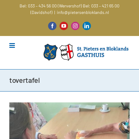
Ga
Bel: 033 – 434 56 00 (Wervershof)
Bel: 033 – 421 65 00
naar
(Davidshof)
|
info@pietersenbloklands.nl
inhoud
Facebook
YouTube
Instagram
LinkedIn
tovertafel