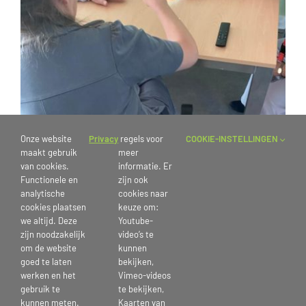
Onze website
Privacy
regels voor
COOKIE-INSTELLINGEN
maakt gebruik
meer
van cookies.
informatie. Er
Functionele en
zijn ook
analytische
cookies naar
cookies plaatsen
keuze om:
we altijd. Deze
Youtube-
zijn noodzakelijk
video’s te
om de website
kunnen
goed te laten
bekijken,
werken en het
Vimeo-videos
gebruik te
te bekijken,
28 september 2022
kunnen meten.
Kaarten van