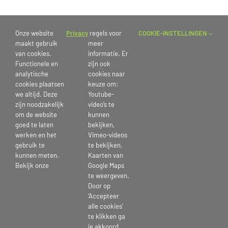
Winterbingo
Onze website
Privacy
regels voor
COOKIE-INSTELLINGEN
maakt gebruik
meer
van cookies.
informatie. Er
Bewoners van Zorg Thuis en Kleinschalig Wonen speelden deze week
Functionele en
zijn ook
onder begeleiding van de activiteitenbegeleiding en vrijwilligers
analytische
cookies naar
gezellig een potje winterbingo .
cookies plaatsen
keuze om:
Iedereen viel in de prijzen!
we altijd. Deze
Youtube-
Wist u trouwens dat bingo erg geschikt is voor ouderen mensen?
zijn noodzakelijk
video’s te
om de website
kunnen
Het houdt de mentale alertheid in tact doordat de deelnemers in
goed te laten
bekijken,
staat moeten zijn om snel een aantal cijfers te controleren én het
werken en het
Vimeo-videos
vereist een goede hand-oog coördinatie!
gebruik te
te bekijken,
kunnen meten.
Kaarten van
Bekijk onze
Google Maps
Publicatiedatum: 26 januari 2023
te weergeven.
Door op
‘Accepteer
alle cookies’
te klikken ga
je akkoord