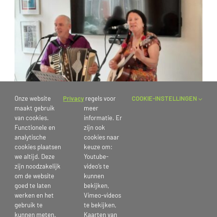
Onze website
Privacy
regels voor
COOKIE-INSTELLINGEN
maakt gebruik
meer
van cookies.
informatie. Er
Functionele en
zijn ook
analytische
cookies naar
cookies plaatsen
keuze om:
we altijd. Deze
Youtube-
zijn noodzakelijk
video’s te
om de website
kunnen
goed te laten
bekijken,
werken en het
Vimeo-videos
gebruik te
te bekijken,
6 juni 2025
kunnen meten.
Kaarten van