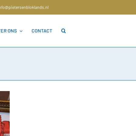
nfo@pietersenbloklands.nl
VER ONS
CONTACT