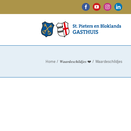
Facebook
YouTube
Instagram
Linked
Home
𝑾𝒂𝒂𝒓𝒅𝒆𝒔𝒄𝒉𝒊𝒍𝒅𝒋𝒆𝒔 ❤️
Waardeschildjes