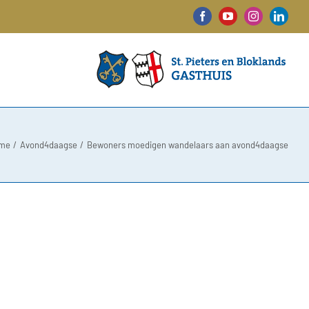
Facebook
YouTube
Instagram
Linked
me
Avond4daagse
Bewoners moedigen wandelaars aan avond4daagse