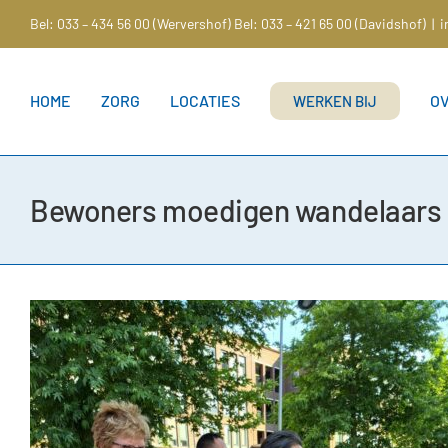
Ga
Bel: 033 – 434 56 00 (Wervershof)
Bel: 033 – 421 65 00 (Davidshof)
|
i
naar
inhoud
HOME
ZORG
LOCATIES
O
WERKEN BIJ
Bewoners moedigen wandelaars