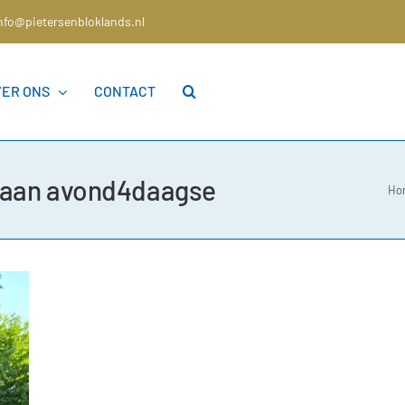
nfo@pietersenbloklands.nl
VER ONS
CONTACT
 aan avond4daagse
Ho