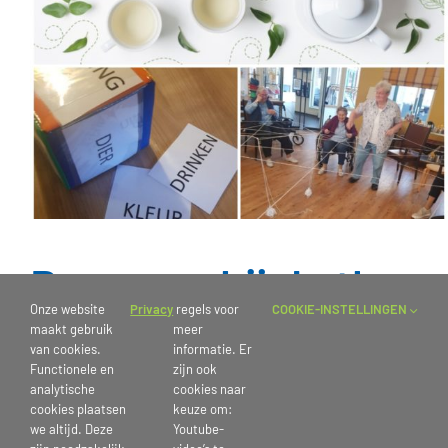
Bewegen bij de thee
Onze website
Privacy
regels voor
COOKIE-INSTELLINGEN
maakt gebruik
meer
Bewoners van locatie Wervershof zijn lekker actief bij de activiteit
van cookies.
informatie. Er
‘bewegen bij de thee’. Bewoners beleven er veel plezier aan en er
Functionele en
zijn ook
wordt vervolgens gezellig nagepraat bij de thee.
analytische
cookies naar
cookies plaatsen
keuze om:
we altijd. Deze
Youtube-
Wist je dat we trouwens ook op zoek zijn naar vrijwilligers om te