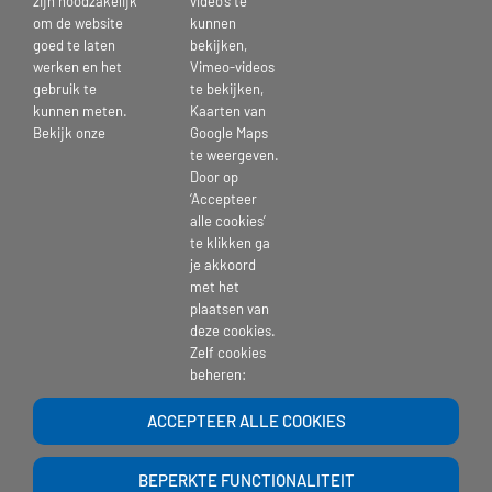
zijn noodzakelijk
video’s te
helpen bij verschillende activiteiten? Ben jij benieuwd welke?
om de website
kunnen
goed te laten
bekijken,
Klik hier voor alle vacatures voor vrijwilligers
werken en het
Vimeo-videos
gebruik te
te bekijken,
kunnen meten.
Kaarten van
Bekijk onze
Google Maps
Publicatiedatum: 15 november 2022
te weergeven.
Door op
‘Accepteer
alle cookies’
te klikken ga
je akkoord
Deel Dit Verhaal, Kies Je Platform!
met het
plaatsen van
deze cookies.
Zelf cookies
beheren:
ACCEPTEER ALLE COOKIES
BEPERKTE FUNCTIONALITEIT
Copyright 2017 | St. Pieters en Bloklands Gasthuis |
website-beheer
| Powered