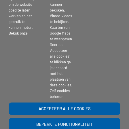
om de website
kunnen
goed te laten
bekijken,
werken en het
Vimeo-videos
gebruik te
te bekijken,
kunnen meten.
Kaarten van
Bekijk onze
Google Maps
te weergeven.
Door op
‘Accepteer
alle cookies’
te klikken ga
je akkoord
met het
plaatsen van
deze cookies.
Zelf cookies
beheren:
ACCEPTEER ALLE COOKIES
BEPERKTE FUNCTIONALITEIT
Copyright 2017 | St. Pieters en Bloklands Gasthuis |
website-beheer
| Powered