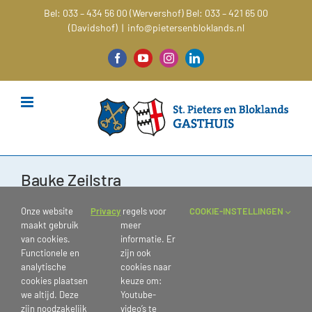
Ga
Bel: 033 – 434 56 00 (Wervershof)
Bel: 033 – 421 65 00
naar
(Davidshof)
|
info@pietersenbloklands.nl
inhoud
Facebook
YouTube
Instagram
LinkedIn
Bauke Zeilstra
Onze website
Privacy
regels voor
COOKIE-INSTELLINGEN
maakt gebruik
meer
van cookies.
informatie. Er
Functionele en
zijn ook
analytische
cookies naar
cookies plaatsen
keuze om:
we altijd. Deze
Youtube-
zijn noodzakelijk
video’s te