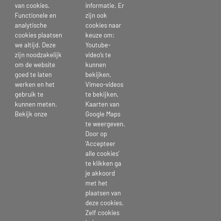
van cookies.
informatie. Er
Functionele en
zijn ook
analytische
cookies naar
cookies plaatsen
keuze om:
we altijd. Deze
Youtube-
zijn noodzakelijk
video’s te
om de website
kunnen
goed te laten
bekijken,
werken en het
Vimeo-videos
gebruik te
te bekijken,
5 april 2024
kunnen meten.
Kaarten van
Bekijk onze
Google Maps
te weergeven.
Door op
‘Accepteer
Deel dit bericht kies je platform >
alle cookies’
te klikken ga
je akkoord
Facebook
X
Reddit
LinkedIn
Tumblr
Pinterest
Vk
E-
met het
mail
plaatsen van
deze cookies.
Zelf cookies