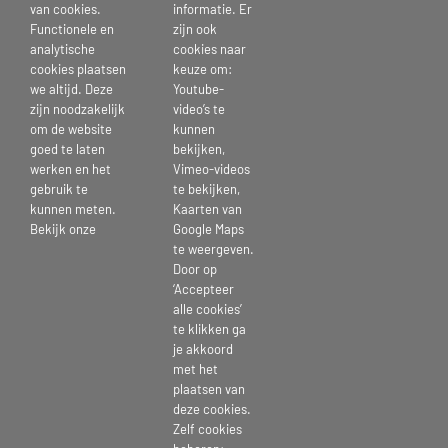
van cookies.
informatie. Er
Functionele en
zijn ook
analytische
cookies naar
cookies plaatsen
keuze om:
we altijd. Deze
Youtube-
zijn noodzakelijk
video’s te
om de website
kunnen
goed te laten
bekijken,
werken en het
Vimeo-videos
gebruik te
te bekijken,
10 augustus 2023
kunnen meten.
Kaarten van
Bekijk onze
Google Maps
te weergeven.
Door op
‘Accepteer
Deel dit bericht kies je platform >
alle cookies’
te klikken ga
je akkoord
Facebook
X
Reddit
LinkedIn
Tumblr
Pinterest
Vk
E-
met het
mail
plaatsen van
deze cookies.
Zelf cookies