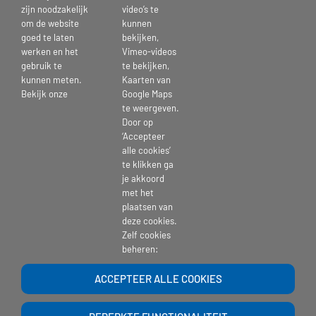
zijn noodzakelijk
video’s te
om de website
kunnen
goed te laten
bekijken,
werken en het
Vimeo-videos
gebruik te
te bekijken,
21 juni 2024
kunnen meten.
Kaarten van
Bekijk onze
Google Maps
te weergeven.
Door op
‘Accepteer
Deel dit bericht kies je platform >
alle cookies’
te klikken ga
je akkoord
Facebook
X
Reddit
LinkedIn
Tumblr
Pinterest
Vk
E-
met het
mail
plaatsen van
deze cookies.
Zelf cookies
beheren:
ACCEPTEER ALLE COOKIES