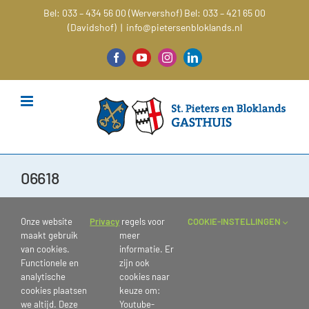
Ga
Bel: 033 – 434 56 00 (Wervershof)
Bel: 033 – 421 65 00
naar
(Davidshof)
|
info@pietersenbloklands.nl
inhoud
Facebook
YouTube
Instagram
LinkedIn
06618
Onze website
Privacy
regels voor
COOKIE-INSTELLINGEN
maakt gebruik
meer
van cookies.
informatie. Er
Functionele en
zijn ook
analytische
cookies naar
cookies plaatsen
keuze om:
we altijd. Deze
Youtube-