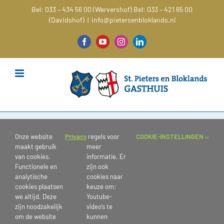
Ga
Bel: 033 – 434 56 00 (Wervershof)
Bel: 033 – 421 65 00
naar
(Davidshof)
|
info@pietersenbloklands.nl
inhoud
Facebook
YouTube
Instagram
LinkedIn
P1020631
Onze website
Privacy
regels voor
COOKIE-INSTELLINGEN
maakt gebruik
meer
van cookies.
informatie. Er
Functionele en
zijn ook
analytische
cookies naar
cookies plaatsen
keuze om:
we altijd. Deze
Youtube-
zijn noodzakelijk
video’s te
om de website
kunnen