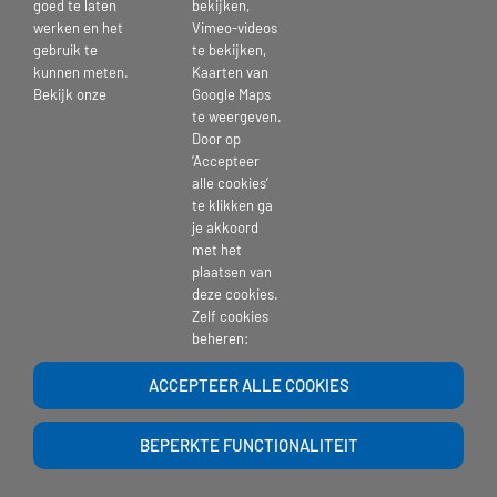
goed te laten
bekijken,
werken en het
Vimeo-videos
gebruik te
te bekijken,
kunnen meten.
Kaarten van
Bekijk onze
Google Maps
te weergeven.
Door op
‘Accepteer
alle cookies’
te klikken ga
je akkoord
met het
plaatsen van
deze cookies.
Zelf cookies
Copyright 2017 | St. Pieters en Bloklands Gasthuis |
website-beheer
| Powered
beheren:
by >
Ontwerpgroep Lale
ACCEPTEER ALLE COOKIES
BEPERKTE FUNCTIONALITEIT