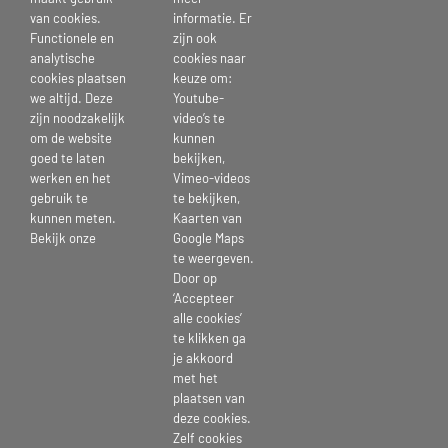
van cookies.
informatie. Er
Functionele en
zijn ook
analytische
cookies naar
cookies plaatsen
keuze om:
we altijd. Deze
Youtube-
zijn noodzakelijk
video’s te
om de website
kunnen
goed te laten
bekijken,
werken en het
Vimeo-videos
gebruik te
te bekijken,
18 juni 2026
kunnen meten.
Kaarten van
Bekijk onze
Google Maps
te weergeven.
Door op
‘Accepteer
Deel dit bericht kies je platform >
alle cookies’
te klikken ga
je akkoord
Facebook
X
Reddit
LinkedIn
Tumblr
Pinterest
Vk
E-
met het
mail
plaatsen van
deze cookies.
Zelf cookies