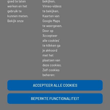
goed te laten
bekijken,
werken en het
Vimeo-videos
gebruik te
te bekijken,
kunnen meten.
Kaarten van
Bekijk onze
Google Maps
te weergeven.
Door op
‘Accepteer
alle cookies’
te klikken ga
je akkoord
met het
plaatsen van
Copyright 2017 | St. Pieters en Bloklands Gasthuis |
website-beheer
| Powered
deze cookies.
by >
Ontwerpgroep Lale
Zelf cookies
beheren:
ACCEPTEER ALLE COOKIES
BEPERKTE FUNCTIONALITEIT