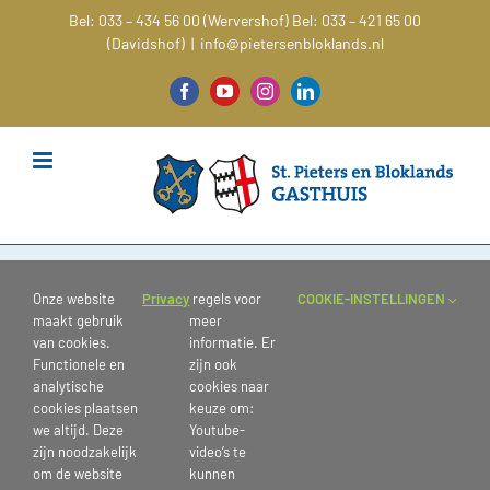
Ga
Bel: 033 – 434 56 00 (Wervershof)
Bel: 033 – 421 65 00
naar
(Davidshof)
|
info@pietersenbloklands.nl
inhoud
Facebook
YouTube
Instagram
LinkedIn
styling by M
Onze website
Privacy
regels voor
COOKIE-INSTELLINGEN
maakt gebruik
meer
van cookies.
informatie. Er
Functionele en
zijn ook
analytische
cookies naar
cookies plaatsen
keuze om:
we altijd. Deze
Youtube-
zijn noodzakelijk
video’s te
om de website
kunnen