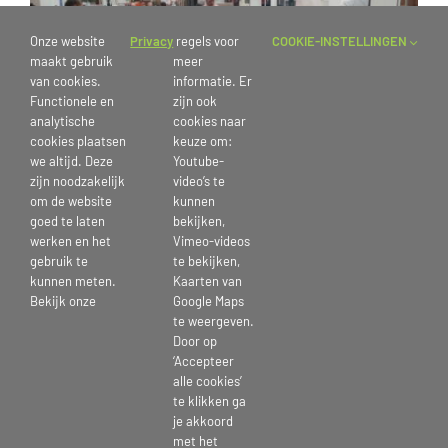
Onze website
Privacy
regels voor
COOKIE-INSTELLINGEN
maakt gebruik
meer
van cookies.
informatie. Er
Functionele en
zijn ook
analytische
cookies naar
cookies plaatsen
keuze om:
we altijd. Deze
Youtube-
zijn noodzakelijk
video’s te
om de website
kunnen
Activiteit verzorgingshuis amersfoort, verpleeghuis,
goed te laten
bekijken,
bejaardetehuis
werken en het
Vimeo-videos
gebruik te
te bekijken,
8 mei 2023
kunnen meten.
Kaarten van
Bekijk onze
Google Maps
te weergeven.
Door op
‘Accepteer
Deel dit bericht kies je platform >
alle cookies’
te klikken ga
je akkoord
Facebook
X
Reddit
LinkedIn
Tumblr
Pinterest
Vk
E-
met het
mail