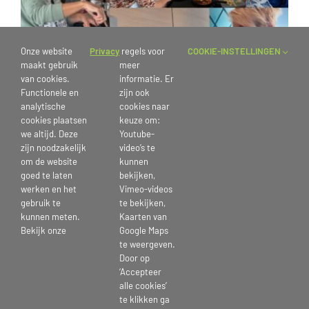
Onze website
Privacy
regels voor
COOKIE-INSTELLINGEN
maakt gebruik
meer
van cookies.
informatie. Er
Functionele en
zijn ook
analytische
cookies naar
cookies plaatsen
keuze om:
we altijd. Deze
Youtube-
zijn noodzakelijk
video’s te
om de website
kunnen
goed te laten
bekijken,
werken en het
Vimeo-videos
gebruik te
te bekijken,
11 oktober 2022
kunnen meten.
Kaarten van
Bekijk onze
Google Maps
te weergeven.
Door op
‘Accepteer
Deel dit bericht kies je platform >
alle cookies’
te klikken ga