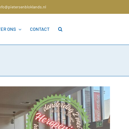
nfo@pietersenbloklands.nl
VER ONS
CONTACT