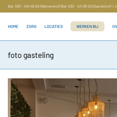
Ga
Bel: 033 – 434 56 00 (Wervershof)
Bel: 033 – 421 65 00 (Davidshof)
|
i
naar
inhoud
HOME
ZORG
LOCATIES
O
WERKEN BIJ
foto gasteling