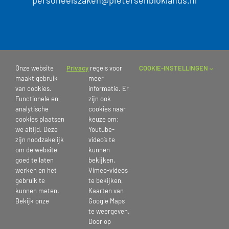
personeelszaken@pietersenbloklands.nl
Onze website
Privacy
regels voor
COOKIE-INSTELLINGEN
maakt gebruik
meer
van cookies.
informatie. Er
Functionele en
zijn ook
analytische
cookies naar
cookies plaatsen
keuze om:
we altijd. Deze
Youtube-
zijn noodzakelijk
video’s te
om de website
kunnen
De zorg wordt geboden door
goed te laten
bekijken,
werken en het
Vimeo-videos
kleine en vaste teams die bestaan
gebruik te
te bekijken,
kunnen meten.
Kaarten van
uit verpleegkundigen,
Bekijk onze
Google Maps
te weergeven.
verzorgenden en helpenden met
Door op