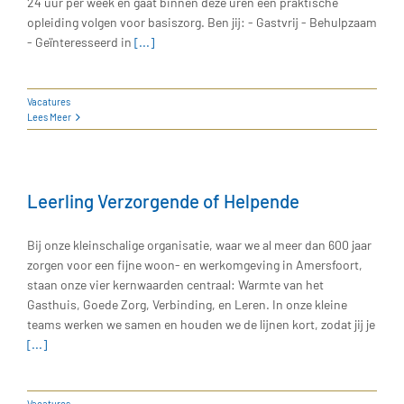
24 uur per week en gaat binnen deze uren een praktische
opleiding volgen voor basiszorg. Ben jij: - Gastvrij - Behulpzaam
- Geïnteresseerd in
[...]
Vacatures
Lees Meer
Leerling Verzorgende of Helpende
Bij onze kleinschalige organisatie, waar we al meer dan 600 jaar
zorgen voor een fijne woon- en werkomgeving in Amersfoort,
staan onze vier kernwaarden centraal: Warmte van het
Gasthuis, Goede Zorg, Verbinding, en Leren. In onze kleine
teams werken we samen en houden we de lijnen kort, zodat jij je
[...]
Vacatures